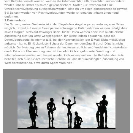
vom Betreiber erstellt wurden, werden die Urheberrechte Dritter beachtet. Insbesondere
werden Inhalte Dritter als solche gekennzeichnet. Sollten Sie trotzdem auf eine
Urheberrechtsverletzung aufmerksam werden, bitte ich um einen entsprechenden Hinweis.
Bei Bekanntwerden von Rechtsverletzungen werde ich derartige Inhalte umgehend
entfernen.
3.Datenschutz:
Die Nutzung meiner Webseite ist in der Regel ohne Angabe personenbezogener Daten
möglich. Soweit auf meiner Seite personenbezogene Daten erhoben werden, erfolgt dies,
soweit möglich, stets auf freiwilliger Basis. Diese Daten werden ohne Ihre ausdrückliche
Zustimmung nicht an Dritte weitergegeben. Ich weise jedoch darauf hin, dass die
Datenübertragung im Internet (z.B. bei der Kommunikation per E-Mail) Sicherheitslücken
aufweisen kann. Ein lückenloser Schutz der Daten vor dem Zugriff durch Dritte ist nicht
möglich. Der Nutzung von im Rahmen der Impressumspflicht veröffentlichten Kontaktdaten
durch Dritte zur Übersendung von nicht ausdrücklich angeforderter Werbung und
Informationsmaterialien wird hiermit ausdrücklich widersprochen. Die Betreiber der Seite
behalten sich ausdrücklich rechtliche Schritte im Falle der unverlangten Zusendung von
Werbeinformationen, etwa durch Spam-Mails, vor.