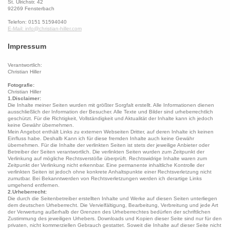
St. Ulrichstr. 42
92269 Fensterbach
Telefon: 0151 51594040
E-Mail: info@christian-hiller.com
Impressum
Verantwortlich:
Christian Hiller
Fotografie:
Christian Hiller
1.Disclaimer:
Die Inhalte meiner Seiten wurden mit größter Sorgfalt erstellt. Alle Informationen dienen
ausschließlich der Information der Besucher. Alle Texte und Bilder sind urheberrechtlich
geschützt. Für die Richtigkeit, Vollständigkeit und Aktualität der Inhalte kann ich jedoch
keine Gewähr übernehmen.
Mein Angebot enthält Links zu externen Webseiten Dritter, auf deren Inhalte ich keinen
Einfluss habe. Deshalb Kann ich für diese fremden Inhalte auch keine Gewähr
übernehmen. Für die Inhalte der verlinkten Seiten ist stets der jeweilige Anbieter oder
Betreiber der Seiten verantwortlich. Die verlinkten Seiten wurden zum Zeitpunkt der
Verlinkung auf mögliche Rechtsverstöße überprüft. Rechtswidrige Inhalte waren zum
Zeitpunkt der Verlinkung nicht erkennbar. Eine permanente inhaltliche Kontrolle der
verlinkten Seiten ist jedoch ohne konkrete Anhaltspunkte einer Rechtsverletzung nicht
zumutbar. Bei Bekanntwerden von Rechtsverletzungen werden ich derartige Links
umgehend entfernen.
2.Urheberrecht:
Die durch die Seitenbetreiber erstellten Inhalte und Werke auf diesen Seiten unterliegen
dem deutschen Urheberrecht. Die Vervielfältigung, Bearbeitung, Verbreitung und jede Art
der Verwertung außerhalb der Grenzen des Urheberrechtes bedürfen der schriftlichen
Zustimmung des jeweiligen Urhebers. Downloads und Kopien dieser Seite sind nur für den
privaten, nicht kommerziellen Gebrauch gestattet. Soweit die Inhalte auf dieser Seite nicht